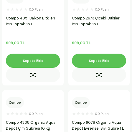
ineleri
0.0 Puan
0.0 Puan
Compo 4051 Balkon Bitkileri
Compo 2673 Çiçekli Bitkiler
a Makineleri
İçin Toprak 35 L
İçin Toprak 35 L
ları
999,00 TL
999,00 TL
kineleri
Sepete Ekle
Sepete Ekle
eleri
ineleri
Compo
Compo
akineleri
0.0 Puan
0.0 Puan
Compo 4308 Organic Aqua
Compo 6078 Organic Aqua
Depot Çim Gübresi 10 Kg
Depot Evrensel Sıvı Gübre 1 L