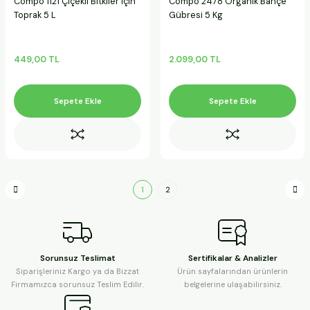
Compo 1121 Çiçekli Bitkiler İçin
Compo 2478 Organik Bahçe
Toprak 5 L
Gübresi 5 Kg
449,00 TL
2.099,00 TL
Sepete Ekle
Sepete Ekle
1
2
Sorunsuz Teslimat
Sertifikalar & Analizler
Siparişleriniz Kargo ya da Bizzat
Ürün sayfalarından ürünlerin
Firmamızca sorunsuz Teslim Edilir.
belgelerine ulaşabilirsiniz.