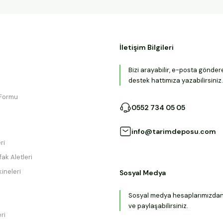
İletişim Bilgileri
Bizi arayabilir, e-posta gönder
destek hattımıza yazabilirsiniz.
 Formu
0552 734 05 05
info@tarimdeposu.com
ri
ak Aletleri
ineleri
Sosyal Medya
Sosyal medya hesaplarımızdan b
ve paylaşabilirsiniz.
ri