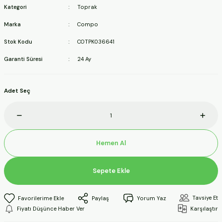
Kategori
Toprak
ineleri
Marka
Compo
a Makineleri
Stok Kodu
COTPK036641
Garanti Süresi
24 Ay
ları
kineleri
Adet Seç
eleri
ineleri
Hemen Al
Sepete Ekle
akineleri
Tavsiye Et
Paylaş
Yorum Yaz
Fiyatı Düşünce Haber Ver
Karşılaştır