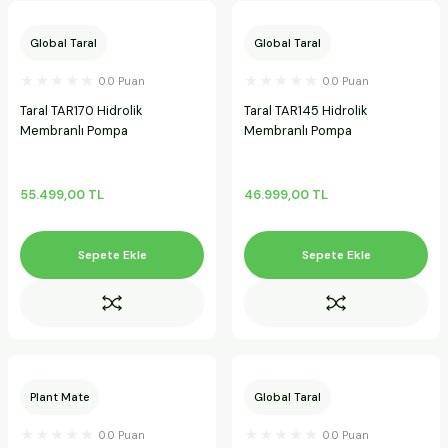
ineleri
Global Taral
Global Taral
a Makineleri
0.0 Puan
0.0 Puan
Taral TAR170 Hidrolik
Taral TAR145 Hidrolik
ları
Membranlı Pompa
Membranlı Pompa
kineleri
55.499,00 TL
46.999,00 TL
eleri
Sepete Ekle
Sepete Ekle
ineleri
akineleri
Plant Mate
Global Taral
0.0 Puan
0.0 Puan