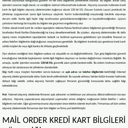
internet sayfasında olduğunuzu gösterir ve her türlü bilgileriniz şifrelenerek korunur. Bu bilgiler, ancak satış
işlemleri sürecine bağlı olarak ve verdiğiniz talimat istikametinde kullanılır. Alışveriş sırasında kullanılan kredi
kartı ile ilgili bilgiler alışveriş sitelerimizden bağımsız olarak 128 bit SSL (Secure Sockets Layer) protokolü ile
şifrelenip sorgulanmak üzere ilgili bankaya ulaştırılır. Kartın kullanılabilirliği onaylandığı takdirde alışverişe
devam edilir. Kartla ilgili hiçbir bilgi tarafımızdan görüntülenemediğinden ve kaydedilmediğinden, üçüncü
şahısların herhangi bir koşulda bu bilgileri ele geçirmesi engellenmiş olur.
Online olarak kredi kartı ile verilen siparişlerin ödeme/fatura/teslimat adresi bilgilerinin güvenilirliği firmamız
tarafından Kredi Kartları Dolandırıcılığı'na karşı denetlenmektedir. Bu yüzden, alışveriş sitelerimizden ilk defa
sipariş veren müşterilerin siparişlerinin tedarik ve teslimat aşamasına gelebilmesi için öncelikle finansal ve
adres/telefon bilgilerinin doğruluğunun onaylanması gereklidir. Bu bilgilerin kontrolü için gerekirse kredi kartı
sahibi müşteri ile veya ilgili banka ile irtibata geçilmektedir.
Üye olurken verdiğiniz tüm bilgilere sadece siz ulaşabilir ve siz değiştirebilirsiniz. Üye giriş bilgilerinizi güvenli
koruduğunuz takdirde başkalarının sizinle ilgili bilgilere ulaşması ve bunları değiştirmesi mümkün değildir. Bu
amaçla, üyelik işlemleri sırasında
128 bit SSL
güvenlik alanı içinde hareket edilir. Bu sistem kırılması mümkün
olmayan bir uluslararası bir şifreleme standardıdır.
Bilgi hattı veya müşteri hizmetleri servisi bulunan ve
açık adres ve telefon bilgilerinin
belirtildiği İnternet
alışveriş siteleri günümüzde daha fazla tercih edilmektedir. Bu sayede aklınıza takılan bütün konular hakkında
detaylı bilgi alabilir, online alışveriş hizmeti sağlayan firmanın güvenirliği konusunda daha sağlıklı bilgi
edinebilirsiniz.
Not:
İnternet alışveriş sitelerinde firmanın açık adresinin ve telefonun yer almasına dikkat edilmesini tavsiye
ediyoruz. Alışveriş yapacaksanız alışverişinizi yapmadan ürünü aldığınız mağazanın bütün telefon / adres
bilgilerini not edin. Eğer güvenmiyorsanız alışverişten önce telefon ederek teyit edin. Firmamıza ait tüm online
alışveriş sitelerimizde firmamıza dair tüm bilgiler ve firma yeri belirtilmiştir.
MAİL ORDER KREDİ KART BİLGİLERİ