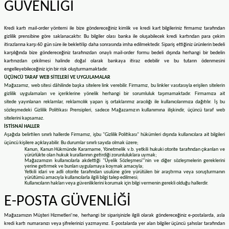
GÜVENLİĞİ
Kredi kartı mail-order yöntemi ile bize göndereceğiniz kimlik ve kredi kart bilgileriniz firmamız tarafından
gizlilik prensibine göre saklanacaktır. Bu bilgiler olası banka ile oluşabilecek kredi kartından para çekim
itirazlarına karşı 60 gün süre ile bekletilip daha sonrasında imha edilmektedir. Sipariş ettiğiniz ürünlerin bedeli
karşılığında bize göndereceğiniz tarafınızdan onaylı mail-order formu bedeli dışında herhangi bir bedelin
kartınızdan çekilmesi halinde doğal olarak bankaya itiraz edebilir ve bu tutarın ödenmesini
engelleyebileceğiniz için bir risk oluşturmamaktadır.
ÜÇÜNCÜ TARAF WEB SİTELERİ VE UYGULAMALAR
Mağazamız, web sitesi dâhilinde başka sitelere link verebilir. Firmamız, bu linkler vasıtasıyla erişilen sitelerin
gizlilik uygulamaları ve içeriklerine yönelik herhangi bir sorumluluk taşımamaktadır.
Firmamıza ait
sitede
yayınlanan reklamlar, reklamcılık yapan iş ortaklarımız aracılığı ile kullanıcılarımıza dağıtılır. İş bu
sözleşmedeki Gizlilik Politikası Prensipleri, sadece Mağazamızın kullanımına ilişkindir, üçüncü taraf web
sitelerini kapsamaz.
İSTİSNAİ HALLER
Aşağıda belirtilen sınırlı hallerde Firmamız, işbu "Gizlilik Politikası" hükümleri dışında kullanıcılara ait bilgileri
üçüncü kişilere açıklayabilir. Bu durumlar sınırlı sayıda olmak üzere;
Kanun, Kanun Hükmünde Kararname, Yönetmelik v.b. yetkili hukuki otorite tarafından çıkarılan ve
yürürlükte olan hukuk kurallarının getirdiği zorunluluklara uymak;
Mağazamızın kullanıcılarla akdettiği "Üyelik Sözleşmesi"'nin ve diğer sözleşmelerin gereklerini
yerine getirmek ve bunları uygulamaya koymak amacıyla;
Yetkili idari ve adli otorite tarafından usulüne göre yürütülen bir araştırma veya soruşturmanın
yürütümü amacıyla kullanıcılarla ilgili bilgi talep edilmesi;
Kullanıcıların hakları veya güvenliklerini korumak için bilgi vermenin gerekli olduğu hallerdir.
E-POSTA GÜVENLİĞİ
Mağazamızın Müşteri Hizmetleri’ne, herhangi bir siparişinizle ilgili olarak göndereceğiniz e-postalarda, asla
kredi kartı numaranızı veya şifrelerinizi yazmayınız. E-postalarda yer alan bilgiler üçüncü şahıslar tarafından