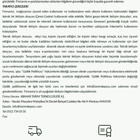
görülebilir. Firmamız e-postalarınızdan aktarılan bilgilerin güvenliğini hiçbir koşulda garanti edemez.
TARAYICI ÇEREZLERİ
Firmamız, mağazamızı ziyaret eden kullanıcılar ve kullanıcıların web sitesini kullanımı hakkındaki bilgileri
teknik bir iletişim dosyası (Çerez-Cookie) kullanarak elde edebilir. Bahsi geçen teknik iletişim dosyaları, ana
bellekte saklanmak üzere bir internet sitesinin kullanıcının tarayıcısına (browser) gönderdiği küçük metin
dosyalarıdır. Teknik iletişim dosyası site hakkında durum ve tercihleri saklayarak İnternet'in kullanımını
kolaylaştırır.
Teknik iletişim dosyası, siteyi kaç kişinin ziyaret ettiğini, bir kişinin siteyi hangi amaçla, kaç kez ziyaret
ettiğini ve ne kadar sitede kaldıkları hakkında istatistiksel bilgileri elde etmeye ve kullanıcılar için özel
tasarlanmış kullanıcı sayfalarından dinamik olarak reklam ve içerik üretilmesine yardımcı olur. Teknik iletişim
dosyası, ana bellekte veya e-postanızdan veri veya başkaca herhangi bir kişisel bilgi almak için
tasarlanmamıştır. Tarayıcıların pek çoğu başta teknik iletişim dosyasını kabul eder biçimde tasarlanmıştır
ancak kullanıcılar dilerse teknik iletişim dosyasının gelmemesi veya teknik iletişim dosyasının gönderildiğinde
uyarı verilmesini sağlayacak biçimde ayarları değiştirebilirler.
Firmamız, işbu "Gizlilik Politikası" hükümlerini dilediği zaman sitede yayınlamak veya kullanıcılara elektronik
posta göndermek veya sitesinde yayınlamak suretiyle değiştirebilir. Gizlilik Politikası hükümleri değiştiği
takdirde, yayınlandığı tarihte yürürlük kazanır.
Gizlilik politikamız ile ilgili her türlü soru ve önerileriniz için
info@tarimdeposu.com
adresine email
gönderebilirsiniz. Firmamız’a ait aşağıdaki iletişim bilgilerinden ulaşabilirsiniz.
Firma Unvanı :4BAHAR TARIM TEKNOLOJİLERİ AŞ.
Adres :
Hacılar Meydanı Mahallesi Dr.Devlet Bahçeli Caddesi No:46/A Merkez/AMASYA
Eposta :info@tarimdeposu.com
Tel:0552 734 05 05
Fax: