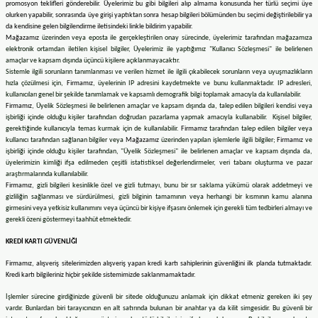
promosyon teklifleri gönderebilir. Üyelerimiz bu gibi bilgileri alıp almama konusunda her türlü seçimi üye
ineleri
olurken yapabilir, sonrasında üye girişi yaptıktan sonra hesap bilgileri bölümünden bu seçimi değiştirilebilir ya
da kendisine gelen bilgilendirme iletisindeki linkle bildirim yapabilir.
Mağazamız
üzerinden veya eposta ile gerçekleştirilen onay sürecinde, üyelerimiz tarafından mağazamıza
elektronik ortamdan iletilen kişisel bilgiler, Üyelerimiz ile yaptığımız "Kullanıcı Sözleşmesi" ile belirlenen
a Makineleri
amaçlar ve kapsam dışında üçüncü kişilere açıklanmayacaktır.
Sistemle ilgili sorunların tanımlanması ve verilen hizmet ile ilgili çıkabilecek sorunların veya uyuşmazlıkların
hızla çözülmesi için,
Firmamız
, üyelerinin IP adresini kaydetmekte ve bunu kullanmaktadır. IP adresleri,
ları
kullanıcıları genel bir şekilde tanımlamak ve kapsamlı demografik bilgi toplamak amacıyla da kullanılabilir.
Firmamız
, Üyelik Sözleşmesi ile belirlenen amaçlar ve kapsam dışında da, talep edilen bilgileri kendisi veya
işbirliği içinde olduğu kişiler tarafından doğrudan pazarlama yapmak amacıyla kullanabilir. Kişisel bilgiler,
kineleri
gerektiğinde kullanıcıyla temas kurmak için de kullanılabilir.
Firmamız
tarafından talep edilen bilgiler veya
kullanıcı tarafından sağlanan bilgiler veya
Mağazamız
üzerinden yapılan işlemlerle ilgili bilgiler;
Firmamız
ve
işbirliği içinde olduğu kişiler tarafından, "Üyelik Sözleşmesi" ile belirlenen amaçlar ve kapsam dışında da,
eleri
üyelerimizin kimliği ifşa edilmeden çeşitli istatistiksel değerlendirmeler, veri tabanı oluşturma ve pazar
araştırmalarında kullanılabilir.
Firmamız
, gizli bilgileri kesinlikle özel ve gizli tutmayı, bunu bir sır saklama yükümü olarak addetmeyi ve
ineleri
gizliliğin sağlanması ve sürdürülmesi, gizli bilginin tamamının veya herhangi bir kısmının kamu alanına
girmesini veya yetkisiz kullanımını veya üçüncü bir kişiye ifşasını önlemek için gerekli tüm tedbirleri almayı ve
gerekli özeni göstermeyi taahhüt etmektedir.
KREDİ KARTI GÜVENLİĞİ
akineleri
Firmamız
, alışveriş sitelerimizden alışveriş yapan kredi kartı sahiplerinin güvenliğini ilk planda tutmaktadır.
Kredi kartı bilgileriniz hiçbir şekilde sistemimizde saklanmamaktadır.
İşlemler sürecine girdiğinizde güvenli bir sitede olduğunuzu anlamak için dikkat etmeniz gereken iki şey
vardır. Bunlardan biri tarayıcınızın en alt satırında bulunan bir anahtar ya da kilit simgesidir. Bu güvenli bir