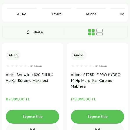
ineleri
Al-Ko
Yavuz
Ariens
Hond
a Makineleri
SIRALA
ları
kineleri
Al-Ko
Ariens
eleri
0.0 Puan
0.0 Puan
Al-Ko Snowline 620 E III 8.4
Ariens ST28DLE PRO HYDRO
ineleri
Hp Kar Küreme Makinesi
14 Hp Marşlı Kar Küreme
Makinesi
87.999,00 TL
179.999,00 TL
akineleri
Sepete Ekle
Sepete Ekle