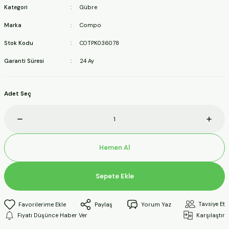
Kategori
Gübre
ineleri
Marka
Compo
a Makineleri
Stok Kodu
COTPK036078
Garanti Süresi
24 Ay
ları
kineleri
Adet Seç
eleri
ineleri
Hemen Al
Sepete Ekle
akineleri
Tavsiye Et
Paylaş
Yorum Yaz
Fiyatı Düşünce Haber Ver
Karşılaştır