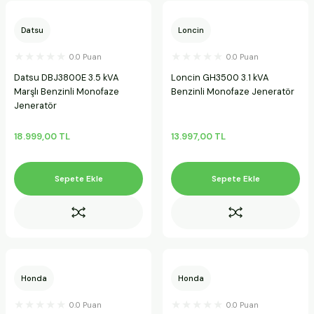
ineleri
Datsu
Loncin
a Makineleri
0.0 Puan
0.0 Puan
Datsu DBJ3800E 3.5 kVA
Loncin GH3500 3.1 kVA
ları
Marşlı Benzinli Monofaze
Benzinli Monofaze Jeneratör
Jeneratör
kineleri
18.999,00 TL
13.997,00 TL
eleri
Sepete Ekle
Sepete Ekle
ineleri
akineleri
Honda
Honda
0.0 Puan
0.0 Puan