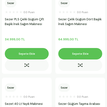
Sezer
Sezer
ineleri
0.0 Puan
0.0 Puan
a Makineleri
Sezer PLS Çelik Güğüm Çift
Sezer Çelik Güğüm Dört Başlık
Başlık İnek Sağım Makinesi
İnek Sağım Makinesi
ları
34.999,00 TL
64.999,00 TL
kineleri
eleri
Sepete Ekle
Sepete Ekle
ineleri
akineleri
Sezer
Sezer
0.0 Puan
0.0 Puan
Sezet 40 Lt Yayık Makinesi
Sezer Güğüm Taşıma Arabası