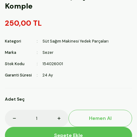
Komple
250,00 TL
Kategori
Süt Sağım Makinesi Yedek Parçaları
Marka
Sezer
Stok Kodu
154026001
Garanti Süresi
24 Ay
Adet Seç
Hemen Al
Sepete Ekle