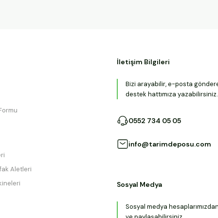
İletişim Bilgileri
Bizi arayabilir, e-posta gönder
destek hattımıza yazabilirsiniz.
 Formu
0552 734 05 05
info@tarimdeposu.com
ri
ak Aletleri
ineleri
Sosyal Medya
Sosyal medya hesaplarımızdan b
ve paylaşabilirsiniz.