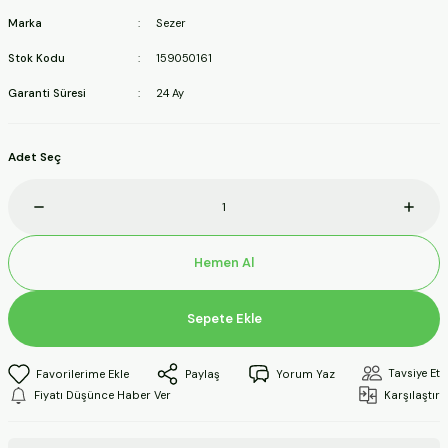
ineleri
Marka
Sezer
Stok Kodu
159050161
a Makineleri
Garanti Süresi
24 Ay
ları
Adet Seç
kineleri
eleri
Hemen Al
ineleri
Sepete Ekle
akineleri
Tavsiye Et
Paylaş
Yorum Yaz
Fiyatı Düşünce Haber Ver
Karşılaştır