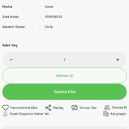
ineleri
Marka
Sezer
Stok Kodu
159004035
a Makineleri
Garanti Süresi
24 Ay
ları
Adet Seç
kineleri
eleri
Hemen Al
ineleri
Sepete Ekle
akineleri
Tavsiye Et
Paylaş
Yorum Yaz
Fiyatı Düşünce Haber Ver
Karşılaştır