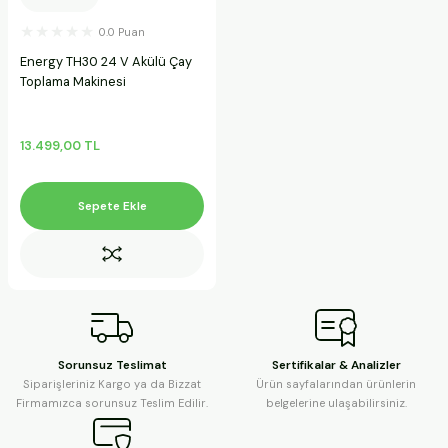
ineleri
0.0 Puan
Energy TH30 24 V Akülü Çay
a Makineleri
Toplama Makinesi
ları
13.499,00 TL
kineleri
Sepete Ekle
eleri
ineleri
Sorunsuz Teslimat
Sertifikalar & Analizler
akineleri
Siparişleriniz Kargo ya da Bizzat
Ürün sayfalarından ürünlerin
Firmamızca sorunsuz Teslim Edilir.
belgelerine ulaşabilirsiniz.