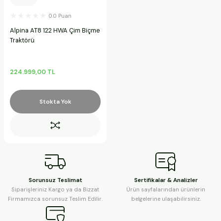
ineleri
0.0 Puan
Alpina AT8 122 HWA Çim Biçme
a Makineleri
Traktörü
ları
224.999,00 TL
kineleri
Stokta Yok
eleri
ineleri
Sorunsuz Teslimat
Sertifikalar & Analizler
akineleri
Siparişleriniz Kargo ya da Bizzat
Ürün sayfalarından ürünlerin
Firmamızca sorunsuz Teslim Edilir.
belgelerine ulaşabilirsiniz.