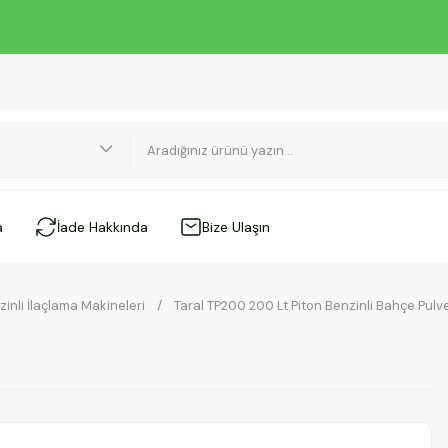
a
İade Hakkında
Bize Ulaşın
zinli İlaçlama Makineleri
Taral TP200 200 Lt Piton Benzinli Bahçe Pulv