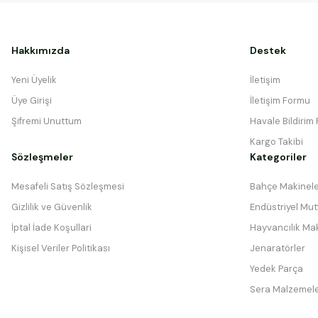
Hakkımızda
Destek
Yeni Üyelik
İletişim
Üye Girişi
İletişim Formu
Şifremi Unuttum
Havale Bildirim
Kargo Takibi
Sözleşmeler
Kategoriler
Mesafeli Satış Sözleşmesi
Bahçe Makinele
Gizlilik ve Güvenlik
Endüstriyel Mutf
İptal İade Koşullari
Hayvancılık Mak
Kişisel Veriler Politikası
Jenaratörler
Yedek Parça
Sera Malzemele