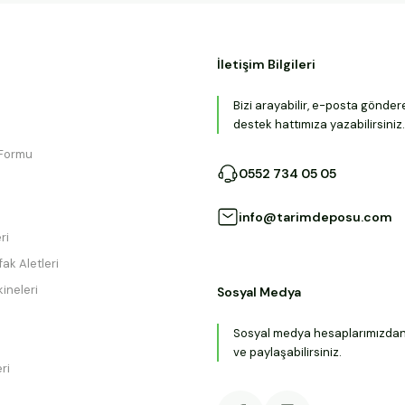
İletişim Bilgileri
Bizi arayabilir, e-posta gönder
destek hattımıza yazabilirsiniz.
 Formu
0552 734 05 05
info@tarimdeposu.com
ri
ak Aletleri
ineleri
Sosyal Medya
Sosyal medya hesaplarımızdan b
ve paylaşabilirsiniz.
ri