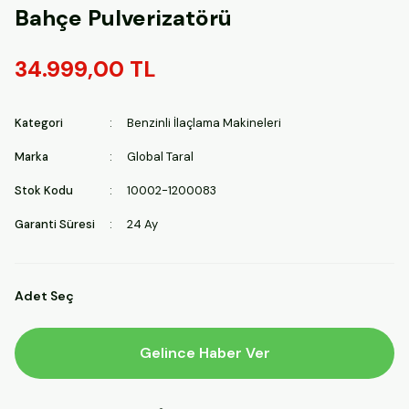
Bahçe Pulverizatörü
34.999,00 TL
Kategori
Benzinli İlaçlama Makineleri
Marka
Global Taral
Stok Kodu
10002-1200083
Garanti Süresi
24 Ay
Adet Seç
Gelince Haber Ver