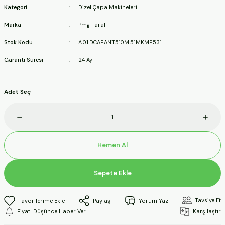
Kategori
Dizel Çapa Makineleri
ineleri
Marka
Pmg Taral
a Makineleri
Stok Kodu
A.01.DCAP.ANT510M.51MKMP.531
Garanti Süresi
24 Ay
ları
kineleri
Adet Seç
eleri
ineleri
Hemen Al
Sepete Ekle
akineleri
Tavsiye Et
Paylaş
Yorum Yaz
Fiyatı Düşünce Haber Ver
Karşılaştır