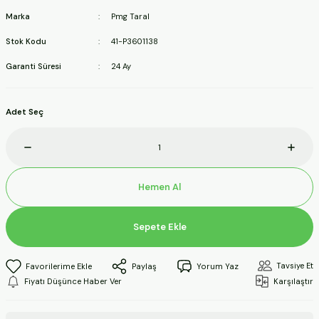
ineleri
Marka
Pmg Taral
Stok Kodu
41-P3601138
a Makineleri
Garanti Süresi
24 Ay
ları
Adet Seç
kineleri
eleri
Hemen Al
ineleri
Sepete Ekle
akineleri
Tavsiye Et
Paylaş
Yorum Yaz
Fiyatı Düşünce Haber Ver
Karşılaştır