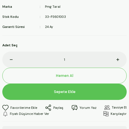
ineleri
Marka
Pmg Taral
Stok Kodu
33-P3601003
a Makineleri
Garanti Süresi
24 Ay
ları
Adet Seç
kineleri
eleri
Hemen Al
ineleri
Sepete Ekle
akineleri
Tavsiye Et
Paylaş
Yorum Yaz
Fiyatı Düşünce Haber Ver
Karşılaştır