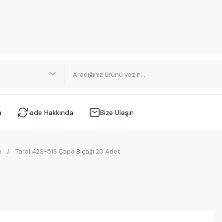
a
İade Hakkında
Bize Ulaşın
ı
Taral 42S-51S Çapa Bıçağı 20 Adet