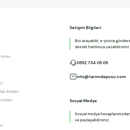
İletişim Bilgileri
Bizi arayabilir, e-posta gönder
destek hattımıza yazabilirsiniz.
 Formu
0552 734 05 05
info@tarimdeposu.com
ri
ak Aletleri
ineleri
Sosyal Medya
Sosyal medya hesaplarımızdan b
ve paylaşabilirsiniz.
ri