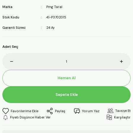
ineleri
Marka
Pmg Taral
Stok Kodu
41-P3702015
a Makineleri
Garanti Süresi
24 Ay
ları
Adet Seç
kineleri
eleri
Hemen Al
ineleri
Sepete Ekle
akineleri
Tavsiye Et
Paylaş
Yorum Yaz
Fiyatı Düşünce Haber Ver
Karşılaştır