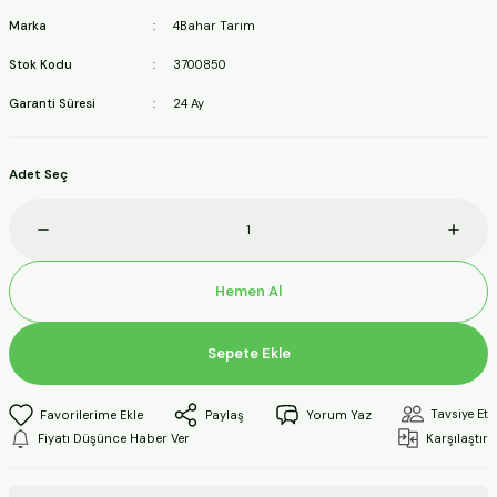
ineleri
Marka
4Bahar Tarım
Stok Kodu
3700850
a Makineleri
Garanti Süresi
24 Ay
ları
Adet Seç
kineleri
eleri
Hemen Al
ineleri
Sepete Ekle
akineleri
Tavsiye Et
Paylaş
Yorum Yaz
Fiyatı Düşünce Haber Ver
Karşılaştır