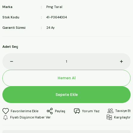
ineleri
Marka
Pmg Taral
Stok Kodu
41-P3644004
a Makineleri
Garanti Süresi
24 Ay
ları
Adet Seç
kineleri
eleri
Hemen Al
ineleri
Sepete Ekle
akineleri
Tavsiye Et
Paylaş
Yorum Yaz
Fiyatı Düşünce Haber Ver
Karşılaştır