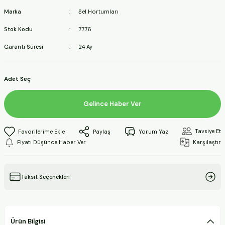
ineleri
Marka
Sel Hortumları
Stok Kodu
7776
a Makineleri
Garanti Süresi
24 Ay
ları
Adet Seç
kineleri
Gelince Haber Ver
eleri
Tavsiye Et
Paylaş
Yorum Yaz
ineleri
Fiyatı Düşünce Haber Ver
Karşılaştır
Taksit Seçenekleri
akineleri
Ürün Bilgisi