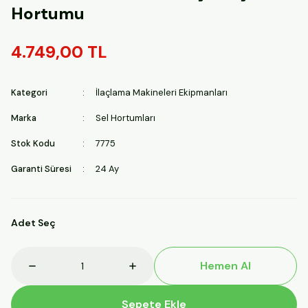
Hortumu
4.749,00 TL
Kategori
İlaçlama Makineleri Ekipmanları
Marka
Sel Hortumları
Stok Kodu
7775
Garanti Süresi
24 Ay
Adet Seç
Hemen Al
Sepete Ekle