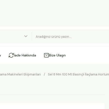
a
İade Hakkında
Bize Ulaşın
çlama Makineleri Ekipmanları
Sel 8 Mm 100 Mt Basınçlı İlaçlama Hortu