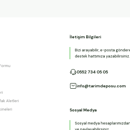
İletişim Bilgileri
Bizi arayabilir, e-posta gönder
destek hattımıza yazabilirsiniz.
 Formu
0552 734 05 05
info@tarimdeposu.com
ri
ak Aletleri
ineleri
Sosyal Medya
Sosyal medya hesaplarımızdan b
ve paylaşabilirsiniz.