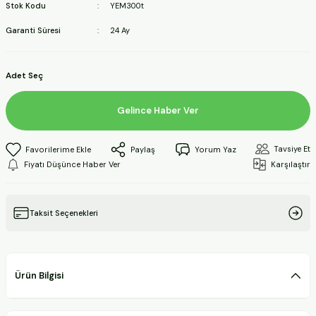
Stok Kodu
YEM300t
ineleri
Garanti Süresi
24 Ay
a Makineleri
Adet Seç
ları
Gelince Haber Ver
kineleri
Tavsiye Et
Paylaş
Yorum Yaz
eleri
Fiyatı Düşünce Haber Ver
Karşılaştır
ineleri
Taksit Seçenekleri
akineleri
Ürün Bilgisi