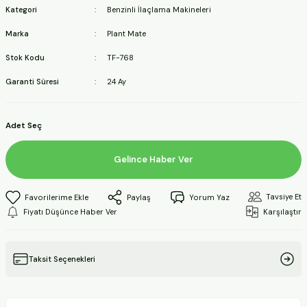
Kategori
Benzinli İlaçlama Makineleri
ineleri
Marka
Plant Mate
a Makineleri
Stok Kodu
TF-768
Garanti Süresi
24 Ay
ları
kineleri
Adet Seç
eleri
Gelince Haber Ver
ineleri
Tavsiye Et
Paylaş
Yorum Yaz
Fiyatı Düşünce Haber Ver
Karşılaştır
akineleri
Taksit Seçenekleri