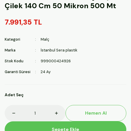
Çilek 140 Cm 50 Mikron 500 Mt
7.991,35 TL
Kategori
Malç
Marka
İstanbul Sera plastik
Stok Kodu
999000424926
Garanti Süresi
24 Ay
Adet Seç
Hemen Al
Sepete Ekle