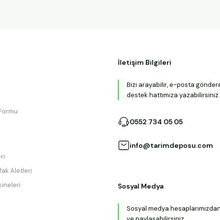
İletişim Bilgileri
Bizi arayabilir, e-posta gönder
destek hattımıza yazabilirsiniz.
 Formu
0552 734 05 05
info@tarimdeposu.com
ri
ak Aletleri
ineleri
Sosyal Medya
Sosyal medya hesaplarımızdan b
ve paylaşabilirsiniz.