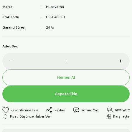
ineleri
Marka
Husqvarna
Stok Kodu
H970488101
a Makineleri
Garanti Süresi
24 Ay
ları
Adet Seç
kineleri
eleri
Hemen Al
ineleri
Sepete Ekle
akineleri
Tavsiye Et
Paylaş
Yorum Yaz
Fiyatı Düşünce Haber Ver
Karşılaştır