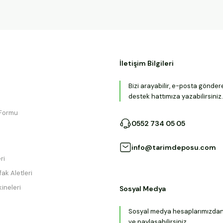
İletişim Bilgileri
Bizi arayabilir, e-posta gönder
destek hattımıza yazabilirsiniz.
 Formu
0552 734 05 05
info@tarimdeposu.com
ri
ak Aletleri
ineleri
Sosyal Medya
Sosyal medya hesaplarımızdan b
ve paylaşabilirsiniz.