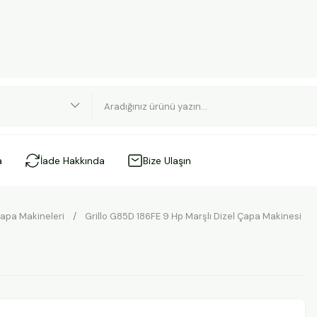
a
İade Hakkında
Bize Ulaşın
Çapa Makineleri
Grillo G85D 186FE 9 Hp Marşlı Dizel Çapa Makinesi