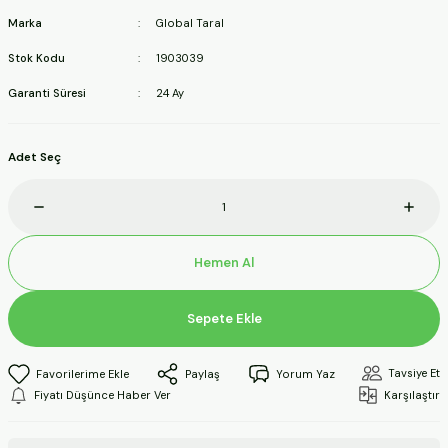
ineleri
Marka
Global Taral
Stok Kodu
1903039
a Makineleri
Garanti Süresi
24 Ay
ları
Adet Seç
kineleri
eleri
Hemen Al
ineleri
Sepete Ekle
akineleri
Tavsiye Et
Paylaş
Yorum Yaz
Fiyatı Düşünce Haber Ver
Karşılaştır