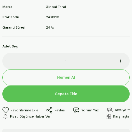
ineleri
Marka
Global Taral
Stok Kodu
2401020
a Makineleri
Garanti Süresi
24 Ay
ları
Adet Seç
kineleri
eleri
Hemen Al
ineleri
Sepete Ekle
akineleri
Tavsiye Et
Paylaş
Yorum Yaz
Fiyatı Düşünce Haber Ver
Karşılaştır