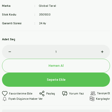
ineleri
Marka
Global Taral
Stok Kodu
3501003
a Makineleri
Garanti Süresi
24 Ay
ları
Adet Seç
kineleri
eleri
Hemen Al
ineleri
Sepete Ekle
akineleri
Tavsiye Et
Paylaş
Yorum Yaz
Fiyatı Düşünce Haber Ver
Karşılaştır