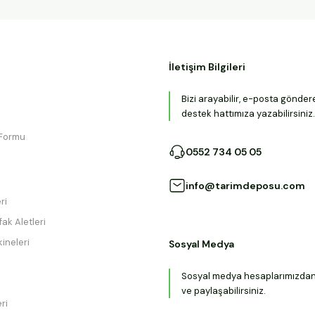
İletişim Bilgileri
Bizi arayabilir, e-posta gönder
destek hattımıza yazabilirsiniz.
 Formu
0552 734 05 05
info@tarimdeposu.com
ri
ak Aletleri
ineleri
Sosyal Medya
Sosyal medya hesaplarımızdan b
ve paylaşabilirsiniz.
ri