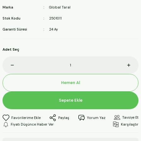
ineleri
Marka
Global Taral
Stok Kodu
2501011
a Makineleri
Garanti Süresi
24 Ay
ları
Adet Seç
kineleri
eleri
Hemen Al
ineleri
Sepete Ekle
akineleri
Tavsiye Et
Paylaş
Yorum Yaz
Fiyatı Düşünce Haber Ver
Karşılaştır