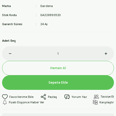
ineleri
Marka
Gardena
Stok Kodu
GA228893520
a Makineleri
Garanti Süresi
24 Ay
ları
Adet Seç
kineleri
eleri
Hemen Al
ineleri
Sepete Ekle
akineleri
Tavsiye Et
Paylaş
Yorum Yaz
Fiyatı Düşünce Haber Ver
Karşılaştır