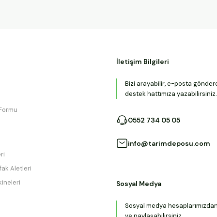
İletişim Bilgileri
Bizi arayabilir, e-posta gönder
destek hattımıza yazabilirsiniz.
 Formu
0552 734 05 05
info@tarimdeposu.com
ri
ak Aletleri
ineleri
Sosyal Medya
Sosyal medya hesaplarımızdan b
ve paylaşabilirsiniz.