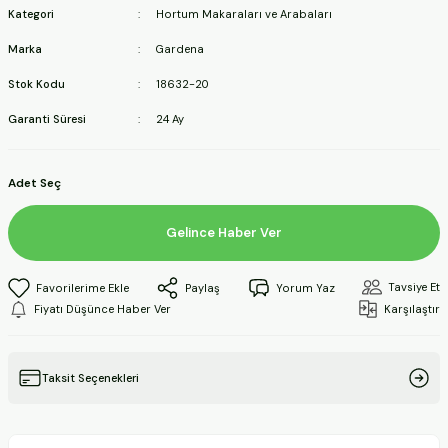
Kategori
Hortum Makaraları ve Arabaları
ineleri
Marka
Gardena
a Makineleri
Stok Kodu
18632-20
Garanti Süresi
24 Ay
ları
kineleri
Adet Seç
eleri
Gelince Haber Ver
ineleri
Tavsiye Et
Paylaş
Yorum Yaz
Fiyatı Düşünce Haber Ver
Karşılaştır
akineleri
Taksit Seçenekleri