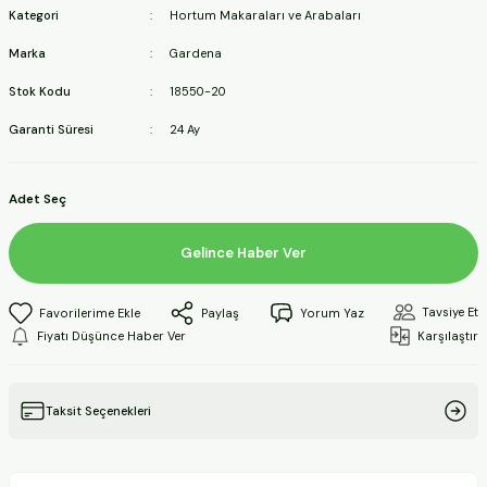
Kategori
Hortum Makaraları ve Arabaları
ineleri
Marka
Gardena
a Makineleri
Stok Kodu
18550-20
Garanti Süresi
24 Ay
ları
kineleri
Adet Seç
eleri
Gelince Haber Ver
ineleri
Tavsiye Et
Paylaş
Yorum Yaz
Fiyatı Düşünce Haber Ver
Karşılaştır
akineleri
Taksit Seçenekleri