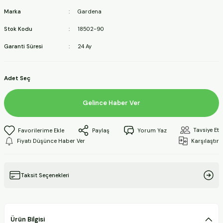
ineleri
Marka
Gardena
Stok Kodu
18502-90
a Makineleri
Garanti Süresi
24 Ay
ları
Adet Seç
kineleri
Gelince Haber Ver
eleri
Tavsiye Et
Paylaş
Yorum Yaz
ineleri
Fiyatı Düşünce Haber Ver
Karşılaştır
Taksit Seçenekleri
akineleri
Ürün Bilgisi