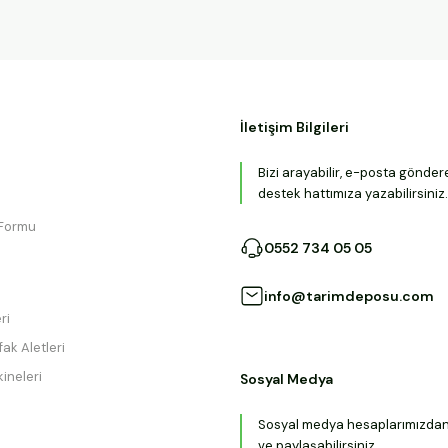
İletişim Bilgileri
Bizi arayabilir, e-posta gönder
destek hattımıza yazabilirsiniz.
 Formu
0552 734 05 05
info@tarimdeposu.com
ri
ak Aletleri
ineleri
Sosyal Medya
Sosyal medya hesaplarımızdan b
ve paylaşabilirsiniz.