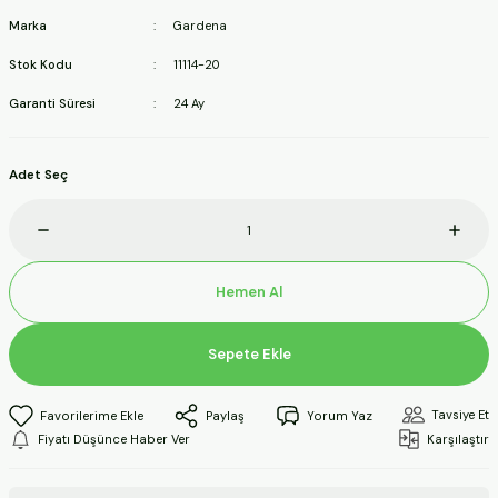
ineleri
Marka
Gardena
Stok Kodu
11114-20
a Makineleri
Garanti Süresi
24 Ay
ları
Adet Seç
kineleri
eleri
Hemen Al
ineleri
Sepete Ekle
akineleri
Tavsiye Et
Paylaş
Yorum Yaz
Fiyatı Düşünce Haber Ver
Karşılaştır