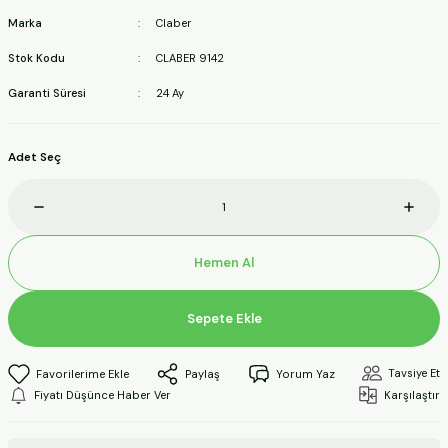
ineleri
Marka
Claber
Stok Kodu
CLABER 9142
a Makineleri
Garanti Süresi
24 Ay
ları
Adet Seç
kineleri
eleri
Hemen Al
ineleri
Sepete Ekle
akineleri
Tavsiye Et
Paylaş
Yorum Yaz
Fiyatı Düşünce Haber Ver
Karşılaştır