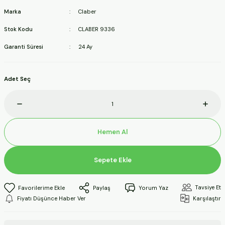
ineleri
Marka
Claber
Stok Kodu
CLABER 9336
a Makineleri
Garanti Süresi
24 Ay
ları
Adet Seç
kineleri
eleri
Hemen Al
ineleri
Sepete Ekle
akineleri
Tavsiye Et
Paylaş
Yorum Yaz
Fiyatı Düşünce Haber Ver
Karşılaştır