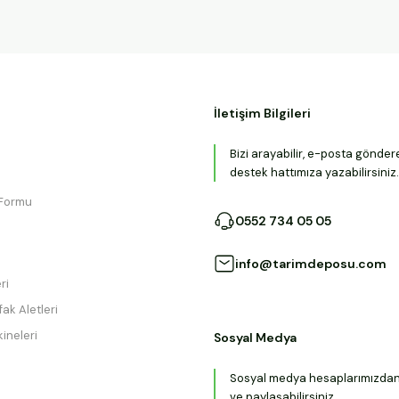
İletişim Bilgileri
Bizi arayabilir, e-posta gönder
destek hattımıza yazabilirsiniz.
 Formu
0552 734 05 05
info@tarimdeposu.com
ri
ak Aletleri
ineleri
Sosyal Medya
Sosyal medya hesaplarımızdan b
ve paylaşabilirsiniz.