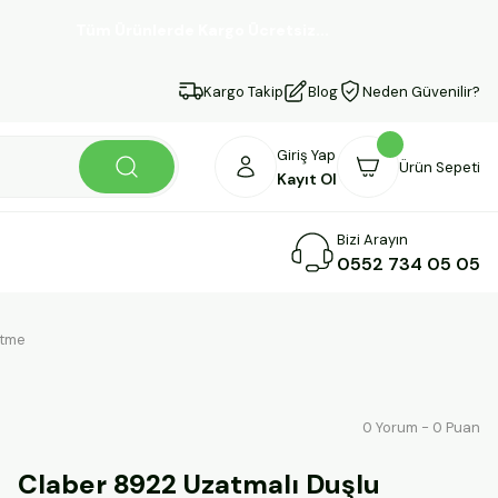
Tüm Ürünlerde Kargo Ücretsiz...
Kargo Takip
Blog
Neden Güvenilir?
Giriş Yap
Ürün Sepeti
Kayıt Ol
Bizi Arayın
0552 734 05 05
rtme
0 Yorum - 0 Puan
Claber 8922 Uzatmalı Duşlu