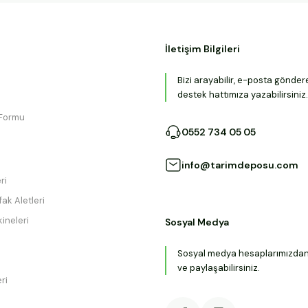
İletişim Bilgileri
Bizi arayabilir, e-posta gönder
destek hattımıza yazabilirsiniz.
 Formu
0552 734 05 05
info@tarimdeposu.com
ri
ak Aletleri
ineleri
Sosyal Medya
Sosyal medya hesaplarımızdan b
ve paylaşabilirsiniz.
ri