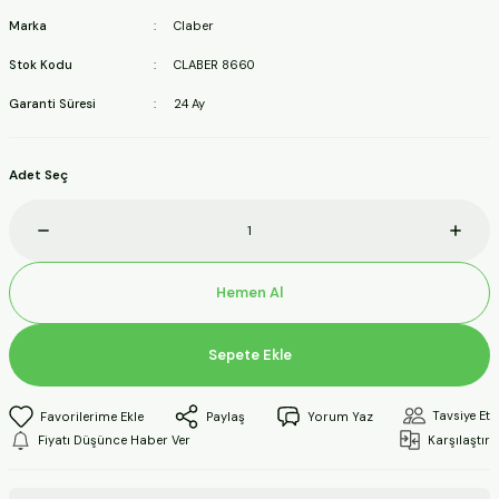
ineleri
Marka
Claber
Stok Kodu
CLABER 8660
a Makineleri
Garanti Süresi
24 Ay
ları
Adet Seç
kineleri
eleri
Hemen Al
ineleri
Sepete Ekle
akineleri
Tavsiye Et
Paylaş
Yorum Yaz
Fiyatı Düşünce Haber Ver
Karşılaştır