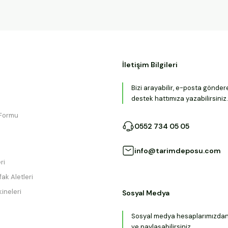
İletişim Bilgileri
Bizi arayabilir, e-posta gönder
destek hattımıza yazabilirsiniz.
 Formu
0552 734 05 05
info@tarimdeposu.com
ri
ak Aletleri
ineleri
Sosyal Medya
Sosyal medya hesaplarımızdan b
ve paylaşabilirsiniz.