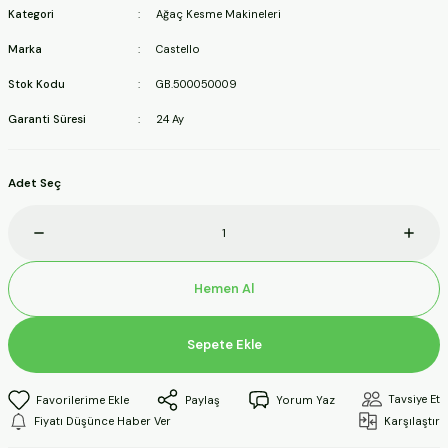
Kategori
Ağaç Kesme Makineleri
ineleri
Marka
Castello
a Makineleri
Stok Kodu
GB.500050009
Garanti Süresi
24 Ay
ları
kineleri
Adet Seç
eleri
ineleri
Hemen Al
Sepete Ekle
akineleri
Tavsiye Et
Paylaş
Yorum Yaz
Fiyatı Düşünce Haber Ver
Karşılaştır