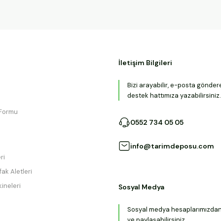
İletişim Bilgileri
Bizi arayabilir, e-posta gönder
destek hattımıza yazabilirsiniz.
 Formu
0552 734 05 05
info@tarimdeposu.com
ri
ak Aletleri
ineleri
Sosyal Medya
Sosyal medya hesaplarımızdan b
ve paylaşabilirsiniz.