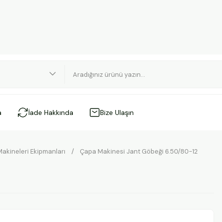
a
İade Hakkında
Bize Ulaşın
akineleri Ekipmanları
Çapa Makinesi Jant Göbeği 6.50/80-12