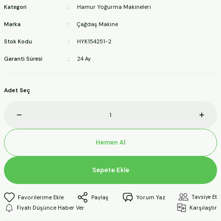
Kategori
Hamur Yoğurma Makineleri
ineleri
Marka
Çağdaş Makine
a Makineleri
Stok Kodu
HYK154251-2
Garanti Süresi
24 Ay
ları
kineleri
Adet Seç
eleri
ineleri
Hemen Al
Sepete Ekle
akineleri
Tavsiye Et
Paylaş
Yorum Yaz
Fiyatı Düşünce Haber Ver
Karşılaştır